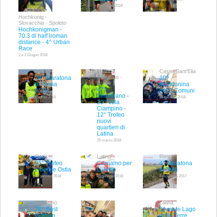
27 maggio 2018
Hochkonig -
Slovacchia - Spoleto
Hochkonigman -
70.3 di half iroman
distance - 4^ Urban
Race
2 e 3 Giugno 2018
Roma
Milano -
Castel Sant'Elia
Ciampino -
24^ Maratona
39^
Latina
di Roma
Maratonina
47^
2018
dei 3 Comuni
Stramilano -
8 aprile 2018
28 gennaio 2018
20^ Vola
Ciampino -
12° Trofeo
nuovi
quartieri di
Latina
25 marzo 2018
Ostia
Latina
Rieti
21° Trofeo
Corriamo per
4^ Maratona
Lidense Ostia
Luketto
di Rieti
14 gennaio 2018
06 gennaio 2018
8 dicembre 2017
Fiumicino
Latina
28^ Best
3^ mare Lago
Woman
delle Terre