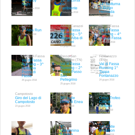
Roma by
16^ In corsa
24^ Notturna
Night
per
di Borgo
l’ambiente
7 Settembre 2018
Hermada
2 Settembre 2018
4 agosto 2018
Latina
Alba di Canazei
Vigo di Fassa
1^ Alba Run
Val di Fassa
Val di Fassa
Running – 5^
Running – 4^
21 Luglio 2018
Tappa Alba di
Vigo di Fassa
Canazei
28 maggio 2018
29 giugno 2018
Pozza di Fassa
Passo San
Fontanazzo
Pellegrino (TN)
(TN)
Val di Fassa
Val di Fassa
Val di Fassa
Running – 3^
Running – 2^
Running 1^
Notturna
Tappa Passo
Tappa
Pozza di
San
Fontanazzo
Fassa
Pellegrino
24 giugno 2018
26 giugno 2018
25 giugno 2018
Campotosto
Pomezia
Nettuno
Giro del Lago di
30^ sulle
Cross Trofeo
Campotosto
Orme di Enea
Città di
Nettuno
23 giugno 2018
9 giugno 2018
2 giugno 2018
Latina
Fano
9^
16^ Colle
Maratonina
Marathon
Azzurra
6 maggio 2018