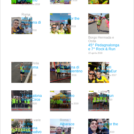
Fiumicino
4 novembre 2018
11 novembre 2018
Roma
Roma
Mezza
Race for the
Maratona di
Cure
Roma
20 maggio 2018
16 giugno 2018
Borgo Hermada e
Ostia
45^ Pedagnalonga
e 7^ Rock & Run
22 aprile 2018
Roma Ostia
Terni
Roma
44^ Roma
Maratona di
6^ Corri
Ostia
San Valentino
OlimpiaEur
11 marzo 2018
18 febbraio 2018
10 dicembre 2017
Circeo
Aprilia
Latina
1^ Maratona
VI Trofeo
Alba Run
Maga Circe
Aprilia
21 luglio 2019
2 febbraio 2020
22 settembre 2019
Località varie
Roma
Roma
Un fine
Albarace
Race for the
settimana
Cure
5 giugno 2019
imoegnativo
19 maggio 2019