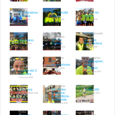
Roma
Latina
Roma
25^ Maratona
36^ Vivicittà
7^ Run for
di Roma
Latina
Autism
7 aprile 2019
31 marzo 2019
31 marzo 2019
Milano
Civita
Borgo Montello
Castellana
- Roma
48^
40^ Tre
Le corse
Stramilano
Comuni
della Befana
24 marzo 2019
27 gennaio 2019
6 gennaio 2019
Fiumicino -
Frosinone
Copenaghen
Latina -
34^
Copenaghen
Valencia -
Strafrosinone
Half
Cagliari
Marathon
14 ottobre 2018
Le gare del 2
16 Settembre 2018
dicembre
2 dicembre 2018
Roma
Sermoneta
Tivoli
12 x 1 ora
33° Trofeo
Trofeo Irilli
Madonna
15 SETTEMBRE 2018
9 Settembre 2018
della Vittoria -
Sermoneta
15 Settembre 2018
Roma
Ostia
Borgo
Hermada