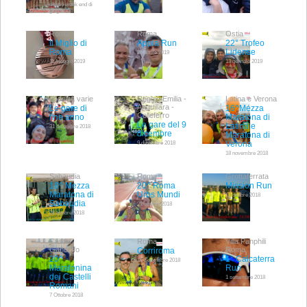
ultimo week end di
giugno
Roma
Roma
Ostia
Il Miglio di
Appia Run
22° Trofeo
Roma
Lidense
28 aprile 2019
11 maggio 2019
13 gennaio 2019
Località varie
Reggio Emilia -
Latina e Verona
Anguillara -
Le gare di
16^Mezza
Colleferro
fine anno
Maratona di
Le gare del 9
Latina e
31 dicembre 2018
dicembre
Maratona di
Verona
9 dicembre 2018
18 novembre 2018
Sabaudia
Roma
Grottaferrata
18^ Mezza
20^ Roma
Mission Run
Maratona di
Urbs Mundi
13 ottobre 2018
Sabaudia
21 ottobre 2018
28 ottobre 2018
Castel
Roma
Villa Panphili
Gandolfo
Roma
Corriroma
20^
1° Calcaterra
16 Settembre 2018
Maratonina
Run
dei Castelli
1 settembre 2018
Romani
7 Ottobre 2018