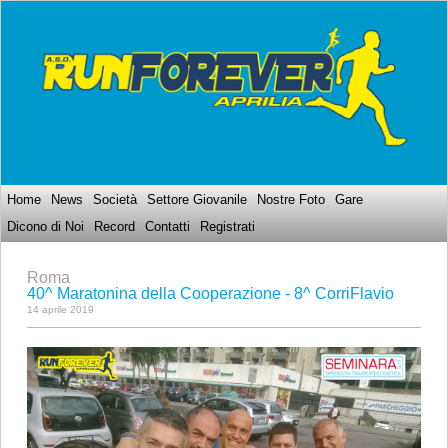
Home
News
Società
Settore Giovanile
Nostre Foto
Gare
Dicono di Noi
Record
Contatti
Registrati
Roma
40^ Maratonina della Cooperazione - 8^ CorriFlavio
14 aprile 2019