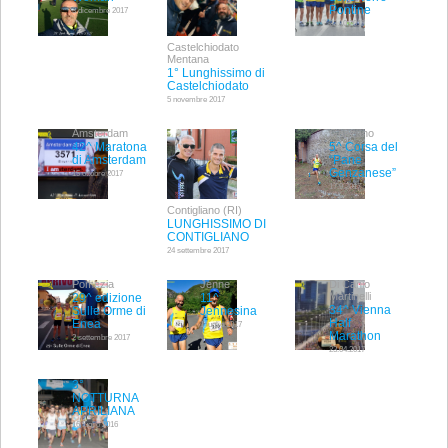
Pontine
3 dicembre 2017
22.10.2017
Castelchiodato
Mentana
1° Lunghissimo di
Castelchiodato
5 novembre 2017
Amsterdam
Genzano
42^ Maratona
5^ Corsa del
di Amsterdam
“Pane
Genzanese”
15 ottobre 2017
17.9.2017
Contigliano (RI)
LUNGHISSIMO DI
CONTIGLIANO
24 settembre 2017
Pomezia
Jenne
Di Canio
Martinelli
29^ edizione
11^
34^ Vienna
Sulle Orme di
Jennesina
Half
Enea
1 luglio 2017
Marathon
2 settembre 2017
23.04.2017
3°
NOTTURNA
APRILIANA
16 luglio 2016