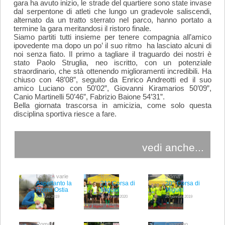
gara ha avuto inizio, le strade del quartiere sono state invase
dal serpentone di atleti che lungo un gradevole saliscendi,
alternato da un tratto sterrato nel parco, hanno portato a
termine la gara meritandosi il ristoro finale.
Siamo partiti tutti insieme per tenere compagnia all’amico
ipovedente ma dopo un po’ il suo ritmo ha lasciato alcuni di
noi senza fiato. Il primo a tagliare il traguardo dei nostri è
stato Paolo Struglia, neo iscritto, con un potenziale
straordinario, che stà ottenendo miglioramenti incredibili. Ha
chiuso con 48’08”, seguito da Enrico Andreotti ed il suo
amico Luciano con 50’02”, Giovanni Kiramarios 50’09”,
Canio Martinelli 50’46”, Fabrizio Baione 54’31”.
Bella giornata trascorsa in amicizia, come solo questa
disciplina sportiva riesce a fare.
vedi anche...
Località varie
Roma
Roma
Aspettanto la
21^ Corsa di
20^ Corsa di
Roma Ostia
Miguel
Miguel
4 Marzo 2019
19 gennaio 2020
20 gennaio 2019
Roma
Nettuno
Ciampino