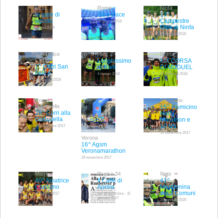
lazio
Roma
Ninfa
le gare di
Alba Race
17^
agosto
Campestre
30 giugno 2018
Oasi di Ninfa
agosto 2018
19 maggio 2018
San Felice
Rieti
Roma
Circeo
Lunghissimo
XIX CORSA
1^ Corri San
di Rieti
DI MUGUEL
Felice
4 marzo 2018
21 Gennaio 2018
13 maggio 2018
Roma
Fiumicino
Garbatella
15^ Fiumicino
26^ Corri alla
Half
Garbatella
Marathon e
10 km
26 novembre 2017
12 novembre 2017
Verona
16^ Agsm
Veronamarathon
19 novembre 2017
Matrice
Pagina 34
Nepi
40^ Amatrice
Il Caffè di
41^
Configno
Aprilia
Maratonina
dei 3 Comuni
20 agosto 2017
del 15 dicembre - 11
gennaio 2017
26 gennaio 2020