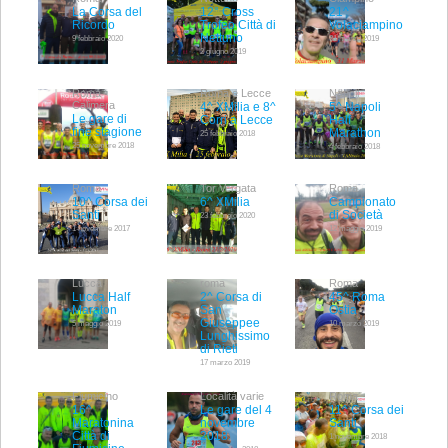
La Corsa del
12° Cross
21^
Ricordo
Trofeo Città di
Volaciampino
Nettuno
9 febbraio 2020
31 marzo 2019
2 giugno 2019
Roma -
Roma e Lecce
Napoli
Calimera
4^ XMilia e 8^
5^ Napoli
Le gare di
Corri a Lecce
Half
fine stagione
Marathon
25 febbraio 2018
25 novembre 2018
4 febbraio 2018
Roma
Tor Vergata
Roma
10^ Corsa dei
6^ XMilia
Campionato
Santi
di Società
23 febbraio 2020
1 novembre 2017
12 maggio 2019
Lucca
roma
Roma
Lucca Half
2^ Corsa di
45^ Roma
Maraton
San
Ostia
Giuseppee
5 maggio 2019
10 marzo 2019
Lunghissimo
di Rieti
17 marzo 2019
Fiumicino
Località varie
Roma
16^
Le gare del 4
11^ Corsa dei
Maratonina
novembre
Santi
Città di
2018.
1 novembre 2018