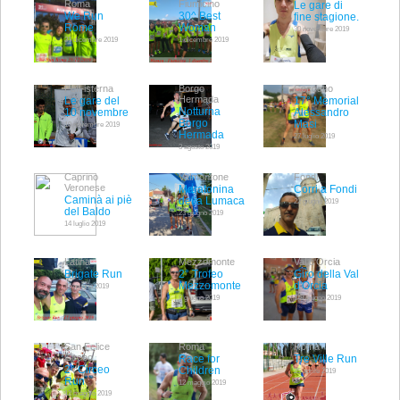
Roma
Fiumicino
Le gare di
We Run
30^ Best
fine stagione.
Rome
Woman
30 novembre 2019
31 dicembre 2019
1 dicembre 2019
Pofi-isterna
Borgo
Ceccano
Hermada
Le gare del
17° Memorial
Notturna
10 novembre
Alessandro
Borgo
Masi
10 novembre 2019
Hermada
27 luglio 2019
3 agosto 2019
Caprino
Valmontone
Fondi
Veronese
Maratonina
Corri a Fondi
Caminà ai piè
della Lumaca
22 giugno 2019
del Baldo
23 giugno 2019
14 luglio 2019
Latina
Mezzomonte
Val d'Orcia
Brigate Run
2° Trofeo
Giro della Val
Mezzomonte
d'Orcia
15 giugno 2019
9 giugno 2019
3-8 giugno 2019
San Felice
Roma
Roma
Circeo
Race for
Tre Ville Run
2° Circeo
Children
25 aprile 2019
Run
12 maggio 2019
12 maggio 2019