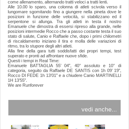
come allenamento, alternando tratti veloci a tratti lenti.
Alle 10.00 lo sparo, una colonna di atleti scivola verso il
lungomare sgomitando fino a giungere nella pineta dove le
posizioni in funzione delle velocità, si stabilizzano ed il
serpentone si allunga. Tra gli atleti in testa il nostro
Emanuele che dimostra di essersi ripreso alla grande, nelle
posizioni intermedie Rocco che a passo costante testa il suo
stato di salute, Canio e Raffaele che, dopo i primi chilometri
di riscaldamento iniziano il tira e molla delle variazioni di
ritmo, tra lo stupore degli altri atleti.
Alla fine della gara tutti soddisfatti dei propri tempi, test
superato e pronti ad affrontare nuove sfide.
Questi i tempi in Real Time:
Emanuele BATTAGLIA 55’ 04”, 40° assoluto e 10° di
categoria, seguito da Raffaele DE SANTIS con 1h 09’ 19”,
Rocco DI FEDE 1h 13’01” e a chiudere Canio MARTINELLI
1H 13’55”.
We are Runforever
vedi anche...
Località varie
Roma
Aprilia