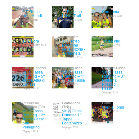
Roma
Lavinio
Roma
20^ Roma
1^ Edizione
Corriroma
Urbs Mundi
Urban Trail
16 Settembre 2018
21 ottobre 2018
16 Settembre 2018
Roma
Sermoneta
Tivoli
12 x 1 ora
33° Trofeo
Trofeo Irilli
Madonna
15 SETTEMBRE 2018
9 Settembre 2018
della Vittoria -
Sermoneta
15 Settembre 2018
Alba di Canazei
Vigo di Fassa
Pozza di Fassa
Val di Fassa
Val di Fassa
Val di Fassa
Running – 5^
Running – 4^
Running – 3^
Tappa Alba di
Vigo di Fassa
Notturna
Canazei
Pozza di
28 maggio 2018
Fassa
29 giugno 2018
26 giugno 2018
Passo San
Fontanazzo
Fondi
Pellegrino (TN)
(TN)
Corri a Fondi
Val di Fassa
Val di Fassa
23 giugno 2018
Running – 2^
Running 1^
Tappa Passo
Tappa
San
Fontanazzo
Pellegrino
24 giugno 2018
25 giugno 2018