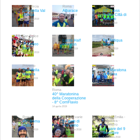
Val d'Orcia
Roma
Nettuno
Giro della Val
Albarace
12° Cross
d'Orcia
Trofeo Città di
5 giugno 2019
Nettuno
3-8 giugno 2019
2 giugno 2019
San Felice
Lucca
Ostia
Circeo
Lucca Half
Per Antiqua
2° Circeo
Maraton
Itinera
Run
5 maggio 2019
5 maggio 2019
12 maggio 2019
Priverno
Roma
Trail della
25^ Maratona
Miniera
di Roma
1 maggio 2019
7 aprile 2019
Roma
40^ Maratonina
della Cooperazione
- 8^ CorriFlavio
14 aprile 2019
Roma
Località varie
Reggio Emilia -
Anguillara -
45^ Roma
Le gare di
Colleferro
Ostia
fine anno
Le gare del 9
10 marzo 2019
31 dicembre 2018
dicembre
9 dicembre 2018