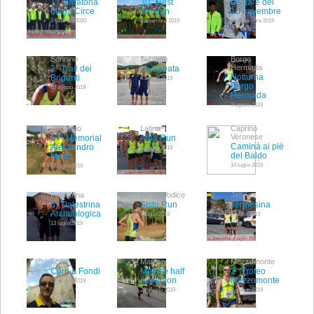
1^ Maratona
30^ Best
Le gare del
Maga Circe
Woman
10 novembre
2 febbraio 2020
1 dicembre 2019
10 novembre 2019
Sonnino
Subiaco
Borgo
Hermada
2° Trail dei
La Speata
Notturna
Briganti
4 agosto 2019
Borgo
10 agosto 2019
Hermada
3 agosto 2019
Ceccano
Latina
Caprino
Veronese
17° Memorial
Alba Run
Caminà ai piè
Alessandro
21 luglio 2019
del Baldo
Masi
14 luglio 2019
27 luglio 2019
Palestrina
Borgo Vodice
Jenne
6^ Palestrina
Sisto Run
Jennesina
Archeologica
7 luglio 2019
6 luglio 2019
13 luglio 2019
Fondi
Matese
Mezzomonte
Corri a Fondi
Matese half
2° Trofeo
marathon
Mezzomonte
22 giugno 2019
22 giugno 2019
9 giugno 2019