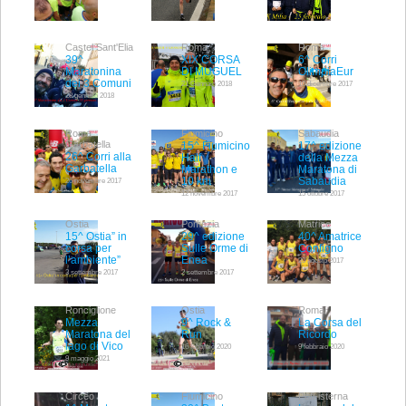
Castel Sant'Elia
Roma
Roma
39^
XIX CORSA
6^ Corri
Maratonina
DI MUGUEL
OlimpiaEur
dei 3 Comuni
21 Gennaio 2018
10 dicembre 2017
28 gennaio 2018
Roma
Fiumicino
Sabaudia
Garbatella
15^ Fiumicino
17^ edizione
26^ Corri alla
Half
della Mezza
Garbatella
Marathon e
Maratona di
10 km
Sabaudia
26 novembre 2017
12 novembre 2017
15 ottobre 2017
Ostia
Pomezia
Matrice
15^ Ostia” in
29^ edizione
40^ Amatrice
corsa per
Sulle Orme di
Configno
l’ambiente”
Enea
20 agosto 2017
3 settembre 2017
2 settembre 2017
Ronciglione
Ostia
Roma
Mezza
9^ Rock &
La Corsa del
Maratona del
Run
Ricordo
lago di Vico
16 febbraio 2020
9 febbraio 2020
9 maggio 2021
Circeo
Fiumicino
Pofi-isterna