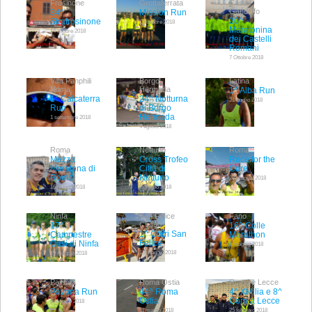
Frosinone
Grottaferrata
Castel
Gandolfo
34^
Mission Run
20^
Strafrosinone
13 ottobre 2018
Maratonina
14 ottobre 2018
dei Castelli
Romani
7 Ottobre 2018
Villa Panphili
Borgo
Latina
Roma
Hermada
1^ Alba Run
1° Calcaterra
24^ Notturna
21 Luglio 2018
Run
di Borgo
Hermada
1 settembre 2018
4 agosto 2018
Roma
Nettuno
Roma
Mezza
Cross Trofeo
Race for the
Maratona di
Città di
Cure
Roma
Nettuno
20 maggio 2018
16 giugno 2018
2 giugno 2018
Ninfa
San Felice
Fano
Circeo
17^
16^ Colle
1^ Corri San
Campestre
Marathon
Felice
Oasi di Ninfa
6 maggio 2018
13 maggio 2018
19 maggio 2018
Pavona
Roma Ostia
Roma e Lecce
Pavona Run
44^ Roma
4^ XMilia e 8^
Ostia
Corri a Lecce
6 maggio 2018
11 marzo 2018
25 febbraio 2018