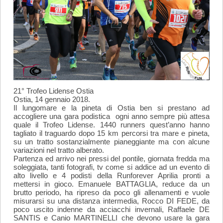
21° Trofeo Lidense Ostia
Ostia, 14 gennaio 2018.
Il lungomare e la pineta di Ostia ben si prestano ad
accogliere una gara podistica ogni anno sempre più attesa
quale il Trofeo Lidense. 1440 runners quest’anno hanno
tagliato il traguardo dopo 15 km percorsi tra mare e pineta,
su un tratto sostanzialmente pianeggiante ma con alcune
variazioni nel tratto alberato.
Partenza ed arrivo nei pressi del pontile, giornata fredda ma
soleggiata, tanti fotografi, tv come si addice ad un evento di
alto livello e 4 podisti della Runforever Aprilia pronti a
mettersi in gioco. Emanuele BATTAGLIA, reduce da un
brutto periodo, ha ripreso da poco gli allenamenti e vuole
misurarsi su una distanza intermedia, Rocco DI FEDE, da
poco uscito indenne da acciacchi invernali, Raffaele DE
SANTIS e Canio MARTINELLI che devono usare la gara