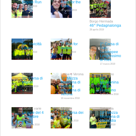
Brigate Run
Race for the
Cure
15 giugno 2019
19 maggio 2019
Borgo Hermada
46^ Pedagnalonga
28 aprile 2019
Latina
Roma
roma
36^ Vivicittà
7^ Run for
2^ Corsa di
Latina
Autism
San
Giuseppee
31 marzo 2019
31 marzo 2019
Lunghissimo
di Rieti
17 marzo 2019
Roma
Latina e Verona
Fiumicino
20^ Corsa di
16^Mezza
16^
Miguel
Maratona di
Maratonina
Latina e
Città di
20 gennaio 2019
Maratona di
Fiumicino
Verona
11 novembre 2018
18 novembre 2018
Località varie
Roma
Sabaudia
Le gare del 4
11^ Corsa dei
18^ Mezza
novembre
Santi
Maratona di
2018.
Sabaudia
1 novembre 2018
4 novembre 2018
28 ottobre 2018