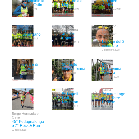
Aspettanto la
21^ Corsa di
VI Trofeo
Roma Ostia
Miguel
Aprilia
4 Marzo 2019
19 gennaio 2020
22 settembre 2019
Milano
Civita
Fiumicino -
Castellana
Latina -
48^
Valencia -
40^ Tre
Stramilano
Cagliari
Comuni
24 marzo 2019
Le gare del 2
27 gennaio 2019
dicembre
2 dicembre 2018
lazio
Pomezia
Latina
le gare di
30^ sulle
9^
agosto
Orme di Enea
Maratonina
Azzurra
agosto 2018
9 giugno 2018
27 maggio 2018
Napoli
Latina
5^ Napoli
3^ mare Lago
Half
delle Terre
Marathon
Pontine
4 febbraio 2018
22.10.2017
Borgo Hermada e
Ostia
45^ Pedagnalonga
e 7^ Rock & Run
22 aprile 2018