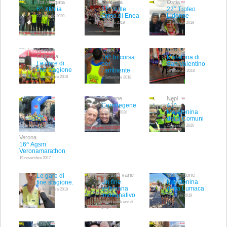
Tor Vergata
Pomezia
Ostia
6^ XMilia
31^ sulle
22° Trofeo
Orme di Enea
Lidense
23 febbraio 2020
8 giugno 2019
13 gennaio 2019
Roma -
Ostia
Terni
Calimera
16^ In corsa
Maratona di
Le gare di
per
San Valentino
fine stagione
l’ambiente
18 febbraio 2018
25 novembre 2018
2 Settembre 2018
Fregene
Nepi
Corrifregene
41^
Maratonina
2 febbraio 2020
dei 3 Comuni
26 gennaio 2020
Verona
16^ Agsm
Veronamarathon
19 novembre 2017
Località varie
Valmontone
Le gare di
Un fine
Maratonina
fine stagione.
settimana
della Lumaca
30 novembre 2019
imoegnativo
23 giugno 2019
ultimo week end di
giugno
Latina
Roma