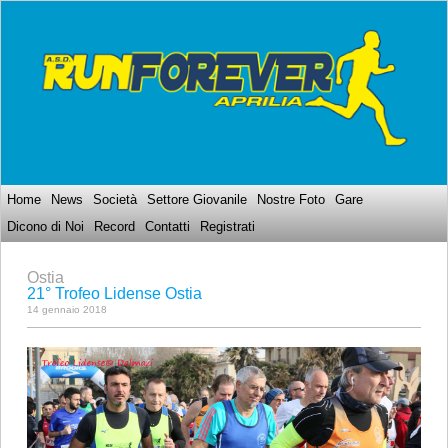
Home
News
Società
Settore Giovanile
Nostre Foto
Gare
Dicono di Noi
Record
Contatti
Registrati
Ostia
21° Trofeo Lidense Ostia
14 gennaio 2018