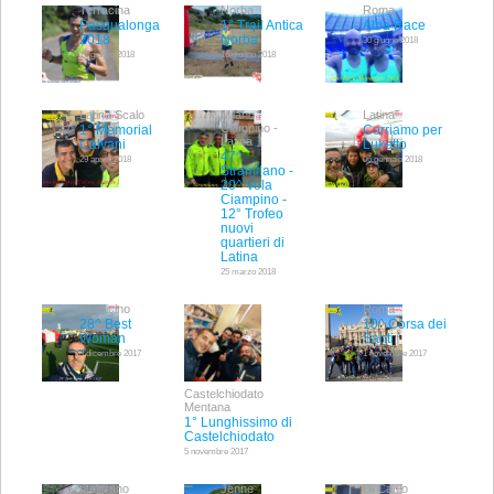
Terracina
Norba
Roma
Pasqualonga
1° Trail Antica
Alba Race
2018
Norba
30 giugno 2018
17 giugno 2018
16 giugno 2018
Latina Scalo
Milano -
Latina
Ciampino -
1° Memorial
Corriamo per
Latina
Calvani
Luketto
47^
29 aprile 2018
06 gennaio 2018
Stramilano -
20^ Vola
Ciampino -
12° Trofeo
nuovi
quartieri di
Latina
25 marzo 2018
Fiumicino
Roma
28^ Best
10^ Corsa dei
Woman
Santi
3 dicembre 2017
1 novembre 2017
Castelchiodato
Mentana
1° Lunghissimo di
Castelchiodato
5 novembre 2017
Genzano
Jenne
Di Canio