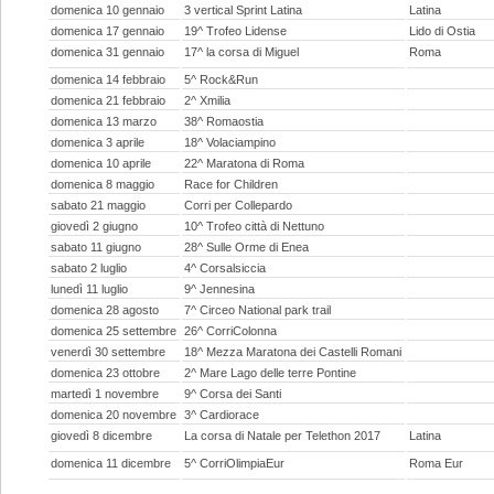
domenica 10 gennaio
3 vertical Sprint Latina
Latina
domenica 17 gennaio
19^ Trofeo Lidense
Lido di Ostia
domenica 31 gennaio
17^ la corsa di Miguel
Roma
domenica 14 febbraio
5^ Rock&Run
domenica 21 febbraio
2^ Xmilia
domenica 13 marzo
38^ Romaostia
domenica 3 aprile
18^ Volaciampino
domenica 10 aprile
22^ Maratona di Roma
domenica 8 maggio
Race for Children
sabato 21 maggio
Corri per Collepardo
giovedì 2 giugno
10^ Trofeo città di Nettuno
sabato 11 giugno
28^ Sulle Orme di Enea
sabato 2 luglio
4^ Corsalsiccia
lunedì 11 luglio
9^ Jennesina
domenica 28 agosto
7^ Circeo National park trail
domenica 25 settembre
26^ CorriColonna
venerdì 30 settembre
18^ Mezza Maratona dei Castelli Romani
domenica 23 ottobre
2^ Mare Lago delle terre Pontine
martedì 1 novembre
9^ Corsa dei Santi
domenica 20 novembre
3^ Cardiorace
giovedì 8 dicembre
La corsa di Natale per Telethon 2017
Latina
domenica 11 dicembre
5^ CorriOlimpiaEur
Roma Eur