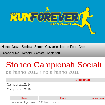
Home
News
Società
Settore Giovanile
Nostre Foto
Gare
Dicono di Noi
Record
Contatti
Registrati
Storico Campionati Sociali
dall'anno 2012 fino all'anno 2018
Campionati
Campionato:2014
Campionato:2015
Data
Gara
Luogo gara
domenica 11 gennaio
18^ Trofeo Lidense