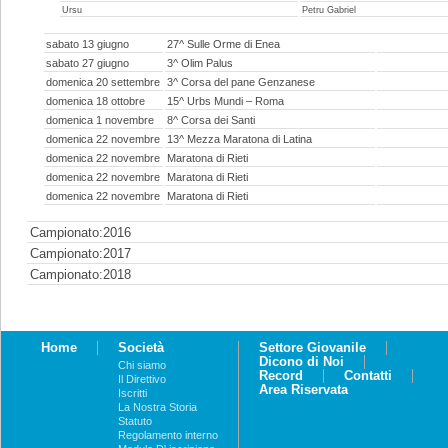
Ursu
Petru Gabriel
sabato 13 giugno
27^ Sulle Orme di Enea
sabato 27 giugno
3^ Olim Palus
domenica 20 settembre
3^ Corsa del pane Genzanese
domenica 18 ottobre
15^ Urbs Mundi – Roma
domenica 1 novembre
8^ Corsa dei Santi
domenica 22 novembre
13^ Mezza Maratona di Latina
domenica 22 novembre
Maratona di Rieti
domenica 22 novembre
Maratona di Rieti
domenica 22 novembre
Maratona di Rieti
Campionato:2016
Campionato:2017
Campionato:2018
Home
Società
Settore Giovanile
Dicono di Noi
Chi siamo
Record
Contatti
Il Direttivo
Area Riservata
Iscritti
La Nostra Storia
Statuto
Regolamento interno