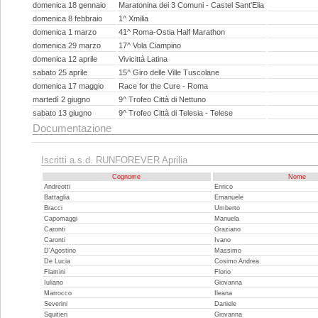
domenica 18 gennaio
Maratonina dei 3 Comuni - Castel Sant'Elia
domenica 8 febbraio
1^ Xmilia
domenica 1 marzo
41^ Roma-Ostia Half Marathon
domenica 29 marzo
17^ Vola Ciampino
domenica 12 aprile
Vivicittà Latina
sabato 25 aprile
15^ Giro delle Ville Tuscolane
domenica 17 maggio
Race for the Cure - Roma
martedì 2 giugno
9^ Trofeo Città di Nettuno
sabato 13 giugno
9^ Trofeo Città di Telesia - Telese
Documentazione
Iscritti a.s.d. RUNFOREVER Aprilia
Cognome
Nome
Andreotti
Enrico
Battaglia
Emanuele
Bracci
Umberto
Capomaggi
Manuela
Caronti
Graziano
Caronti
Ivano
D'Agostino
Massimo
De Lucia
Cosimo Andrea
Flamini
Florio
Iuliano
Giovanna
Marrocco
Ileana
Severini
Daniele
Squitieri
Giovanna