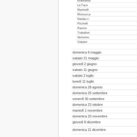
Kiramarios
La Face
Martinelli
Mossucca
Nardacci
Pizzitelli
Rasera
Traballoni
Venturino
Vulpiani
domenica 8 maggio
sabato 21 maggio
giovedì 2 giugno
sabato 11 giugno
sabato 2 luglio
lunedì 11 luglio
domenica 28 agosto
domenica 25 settembre
venerdì 30 settembre
domenica 23 ottobre
martedì 1 novembre
domenica 20 novembre
giovedì 8 dicembre
domenica 11 dicembre