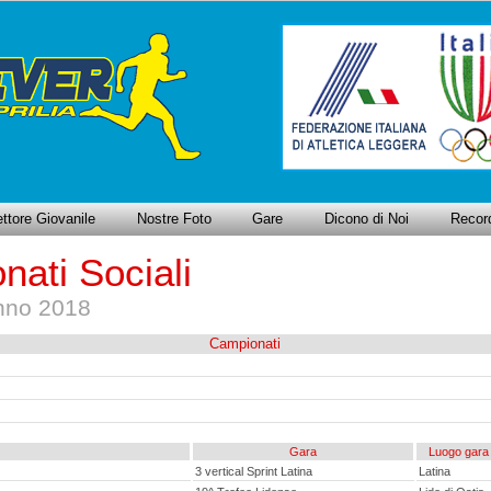
ttore Giovanile
Nostre Foto
Gare
Dicono di Noi
Recor
nati Sociali
anno 2018
Campionati
Gara
Luogo gara
3 vertical Sprint Latina
Latina