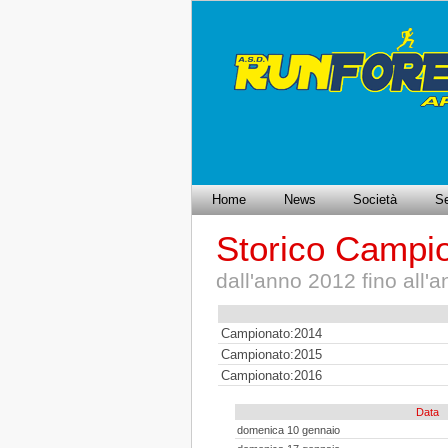
Home
News
Società
Se
Storico Campio
dall'anno 2012 fino all'
Campionato:2014
Campionato:2015
Campionato:2016
Data
domenica 10 gennaio