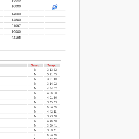
15000
10000
14000
14800
21097
10000
42195
Sesso
Tempo
M
3.13.52
M
5.21.45
M
3.21.10
M
3.14.02
M
4.34.52
M
4.06.08
M
4.01.36
M
3.45.43
M
5.04.55
M
4.42.11
M
3.23.48
M
4.46.58
M
3.59.41
M
3.59.41
F
5.04.55