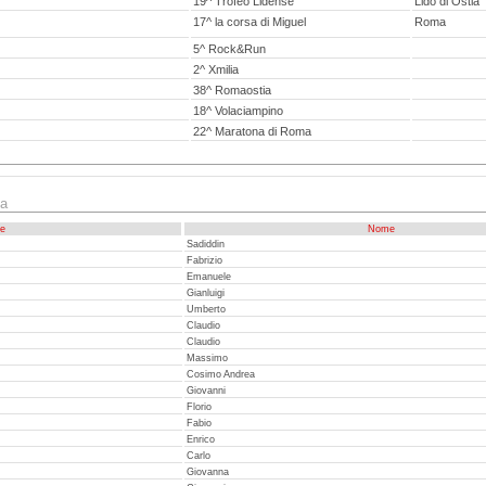
19^ Trofeo Lidense
Lido di Ostia
17^ la corsa di Miguel
Roma
5^ Rock&Run
2^ Xmilia
38^ Romaostia
18^ Volaciampino
22^ Maratona di Roma
ia
e
Nome
Sadiddin
Fabrizio
Emanuele
Gianluigi
Umberto
Claudio
Claudio
Massimo
Cosimo Andrea
Giovanni
Florio
Fabio
Enrico
Carlo
Giovanna