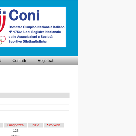
d
Contatti
Registrati
Lunghezza
Inizio
Sito Web
128