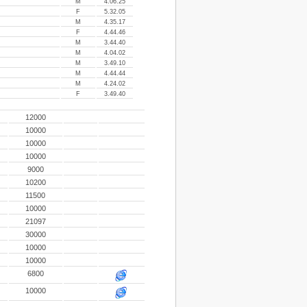
M
4.06.25
F
5.32.05
M
4.35.17
F
4.44.46
M
3.44.40
M
4.04.02
M
3.49.10
M
4.44.44
M
4.24.02
F
3.49.40
12000
10000
10000
10000
9000
10200
11500
10000
21097
30000
10000
10000
6800
10000