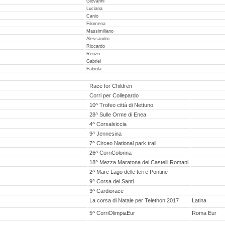
Giovanni
Luciana
Canio
Filomena
Massimiliano
Alessandro
Riccardo
Renzo
Gabriel
Fabiola
Race for Children
Corri per Collepardo
10^ Trofeo città di Nettuno
28^ Sulle Orme di Enea
4^ Corsalsiccia
9^ Jennesina
7^ Circeo National park trail
26^ CorriColonna
18^ Mezza Maratona dei Castelli Romani
2^ Mare Lago delle terre Pontine
9^ Corsa dei Santi
3^ Cardiorace
La corsa di Natale per Telethon 2017
Latina
5^ CorriOlimpiaEur
Roma Eur