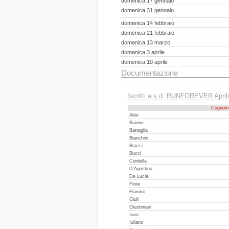
domenica 17 gennaio
domenica 31 gennaio
domenica 14 febbraio
domenica 21 febbraio
domenica 13 marzo
domenica 3 aprile
domenica 10 aprile
Documentazione
Iscritti a.s.d. RUNFOREVER April
Cognom
Absi
Baione
Battaglia
Bianchini
Bracci
Bucci
Cordella
D'Agostino
De Lucia
Fiore
Flamini
Giuli
Giustiniani
Iorio
Iuliano