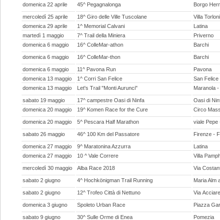
domenica 22 aprile
45^ Pegagnalonga
Borgo Her
mercoledì 25 aprile
18^ Giro delle Ville Tuscolane
Villa Torlon
domenica 29 aprile
1^ Memorial Calvani
Latina
martedì 1 maggio
7^ Trail della Miniera
Priverno
domenica 6 maggio
16^ ColleMar-athon
Barchi
domenica 6 maggio
16^ ColleMar-thon
Barchi
domenica 6 maggio
11^ Pavona Run
Pavona
domenica 13 maggio
1^ Corri San Felice
San Felice
domenica 13 maggio
Let's Trail "Monti Aurunci"
Maranola -
sabato 19 maggio
17^ campestre Oasi di Ninfa
Oasi di Nin
domenica 20 maggio
19^ Komen Race for the Cure
Circo Mas
domenica 20 maggio
5^ Pescara Half Marathon
viale Pepe
sabato 26 maggio
46^ 100 Km del Passatore
Firenze - 
domenica 27 maggio
9^ Maratonina Azzurra
Latina
domenica 27 maggio
10 ^ Vale Correre
Villa Pamph
mercoledì 30 maggio
Alba Race 2018
Via Costan
sabato 2 giugno
4^ Hochkönigman Trail Running
Maria Alm 
sabato 2 giugno
12^ Trofeo Città di Nettuno
Via Acciare
domenica 3 giugno
Spoleto Urban Race
Piazza Gari
sabato 9 giugno
30^ Sulle Orme di Enea
Pomezia