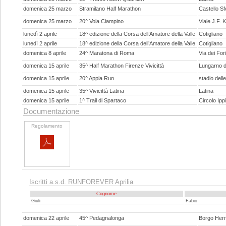
domenica 25 marzo
Stramilano Half Marathon
Castello Sf
domenica 25 marzo
20^ Vola Ciampino
Viale J.F.
lunedì 2 aprile
18^ edizione della Corsa dell’Amatore della Valle
Cotigliano
lunedì 2 aprile
18^ edizione della Corsa dell’Amatore della Valle
Cotigliano
domenica 8 aprile
24^ Maratona di Roma
Via dei For
domenica 15 aprile
35^ Half Marathon Firenze Vivicittà
Lungarno d
domenica 15 aprile
20^ Appia Run
stadio dell
domenica 15 aprile
35^ Vivicittà Latina
Latina
domenica 15 aprile
1^ Trail di Spartaco
Circolo Ipp
Documentazione
Regolamento
Iscritti a.s.d. RUNFOREVER Aprilia
Cognome
Giuli
Fabio
domenica 22 aprile
45^ Pedagnalonga
Borgo Her