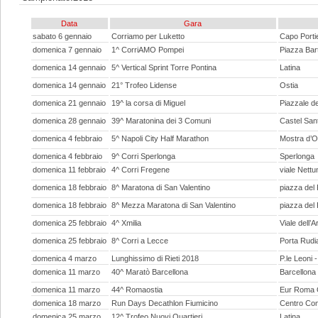
Data
Gara
sabato 6 gennaio
Corriamo per Luketto
Capo Porti
domenica 7 gennaio
1^ CorriAMO Pompei
Piazza Bar
domenica 14 gennaio
5^ Vertical Sprint Torre Pontina
Latina
domenica 14 gennaio
21° Trofeo Lidense
Ostia
domenica 21 gennaio
19^ la corsa di Miguel
Piazzale d
domenica 28 gennaio
39^ Maratonina dei 3 Comuni
Castel Sant
domenica 4 febbraio
5^ Napoli City Half Marathon
Mostra d’O
domenica 4 febbraio
9^ Corri Sperlonga
Sperlonga
domenica 11 febbraio
4^ Corri Fregene
viale Nettu
domenica 18 febbraio
8^ Maratona di San Valentino
piazza del 
domenica 18 febbraio
8^ Mezza Maratona di San Valentino
piazza del 
domenica 25 febbraio
4^ Xmilia
Viale dell’
domenica 25 febbraio
8^ Corri a Lecce
Porta Rudi
domenica 4 marzo
Lunghissimo di Rieti 2018
P.le Leoni -
domenica 11 marzo
40^ Maratò Barcellona
Barcellona
domenica 11 marzo
44^ Romaostia
Eur Roma 
domenica 18 marzo
Run Days Decathlon Fiumicino
Centro Com
domenica 25 marzo
12^ Trofeo Nuovi Quartieri
Latina