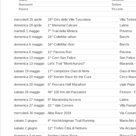
Massarenti
Stefano
Rasera
Riccardo
mercoledì 25 aprile
18^ Giro delle Ville Tuscolane
Villa Torlon
domenica 29 aprile
1^ Memorial Calvani
Latina
martedì 1 maggio
7^ Trail della Miniera
Priverno
domenica 6 maggio
16^ ColleMar-athon
Barchi
domenica 6 maggio
16^ ColleMar-thon
Barchi
domenica 6 maggio
11^ Pavona Run
Pavona
domenica 13 maggio
1^ Corri San Felice
San Felice
domenica 13 maggio
Let's Trail "Monti Aurunci"
Maranola -
sabato 19 maggio
17^ campestre Oasi di Ninfa
Oasi di Nin
domenica 20 maggio
19^ Komen Race for the Cure
Circo Mas
domenica 20 maggio
5^ Pescara Half Marathon
viale Pepe
sabato 26 maggio
46^ 100 Km del Passatore
Firenze - 
domenica 27 maggio
9^ Maratonina Azzurra
Latina
domenica 27 maggio
10 ^ Vale Correre
Villa Pamph
mercoledì 30 maggio
Alba Race 2018
Via Costan
sabato 2 giugno
4^ Hochkönigman Trail Running
Maria Alm 
sabato 2 giugno
12^ Trofeo Città di Nettuno
Via Acciare
domenica 3 giugno
Spoleto Urban Race
Piazza Gari