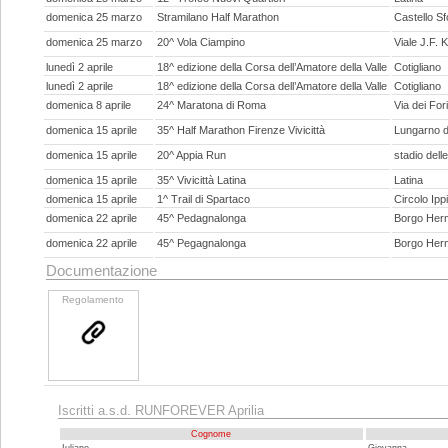
domenica 25 marzo
Stramilano Half Marathon
Castello Sf
domenica 25 marzo
20^ Vola Ciampino
Viale J.F.
lunedì 2 aprile
18^ edizione della Corsa dell’Amatore della Valle
Cotigliano
lunedì 2 aprile
18^ edizione della Corsa dell’Amatore della Valle
Cotigliano
domenica 8 aprile
24^ Maratona di Roma
Via dei For
domenica 15 aprile
35^ Half Marathon Firenze Vivicittà
Lungarno d
domenica 15 aprile
20^ Appia Run
stadio dell
domenica 15 aprile
35^ Vivicittà Latina
Latina
domenica 15 aprile
1^ Trail di Spartaco
Circolo Ipp
domenica 22 aprile
45^ Pedagnalonga
Borgo Her
domenica 22 aprile
45^ Pegagnalonga
Borgo Her
Documentazione
Regolamento
Iscritti a.s.d. RUNFOREVER Aprilia
Cognome
Iuliano
Giovanna