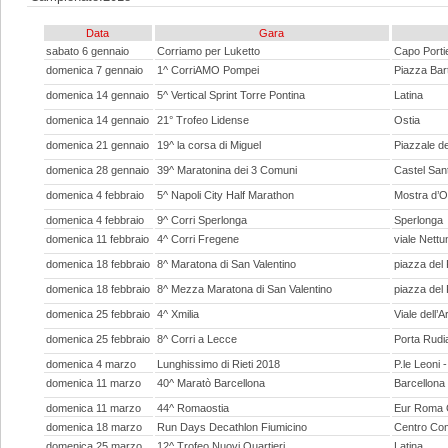
Data
Gara
sabato 6 gennaio
Corriamo per Luketto
Capo Porti
domenica 7 gennaio
1^ CorriAMO Pompei
Piazza Bar
domenica 14 gennaio
5^ Vertical Sprint Torre Pontina
Latina
domenica 14 gennaio
21° Trofeo Lidense
Ostia
domenica 21 gennaio
19^ la corsa di Miguel
Piazzale d
domenica 28 gennaio
39^ Maratonina dei 3 Comuni
Castel Sant
domenica 4 febbraio
5^ Napoli City Half Marathon
Mostra d’O
domenica 4 febbraio
9^ Corri Sperlonga
Sperlonga
domenica 11 febbraio
4^ Corri Fregene
viale Nettu
domenica 18 febbraio
8^ Maratona di San Valentino
piazza del 
domenica 18 febbraio
8^ Mezza Maratona di San Valentino
piazza del 
domenica 25 febbraio
4^ Xmilia
Viale dell’
domenica 25 febbraio
8^ Corri a Lecce
Porta Rudi
domenica 4 marzo
Lunghissimo di Rieti 2018
P.le Leoni -
domenica 11 marzo
40^ Maratò Barcellona
Barcellona
domenica 11 marzo
44^ Romaostia
Eur Roma 
domenica 18 marzo
Run Days Decathlon Fiumicino
Centro Com
domenica 25 marzo
12^ Trofeo Nuovi Quartieri
Latina