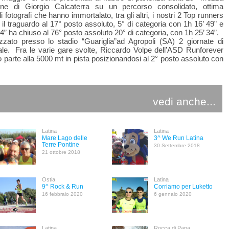
one di Giorgio Calcaterra su un percorso consolidato, ottima
otografi che hanno immortalato, tra gli altri, i nostri 2 Top runners
il traguardo al 17° posto assoluto, 5° di categoria con 1h 16’ 49” e
4” ha chiuso al 76° posto assoluto 20° di categoria, con 1h 25’ 34”.
zato presso lo stadio “Guariglia”ad Agropoli (SA) 2 giornate di
ale. Fra le varie gare svolte, Riccardo Volpe dell’ASD Runforever
so parte alla 5000 mt in pista posizionandosi al 2° posto assoluto con
vedi anche...
Latina
Latina
Mare Lago delle
3^ We Run Latina
Terre Pontine
30 Settembre 2018
21 ottobre 2018
Ostia
Latina
9^ Rock & Run
Corriamo per Luketto
16 febbraio 2020
6 gennaio 2020
Latina
Rocca di Papa