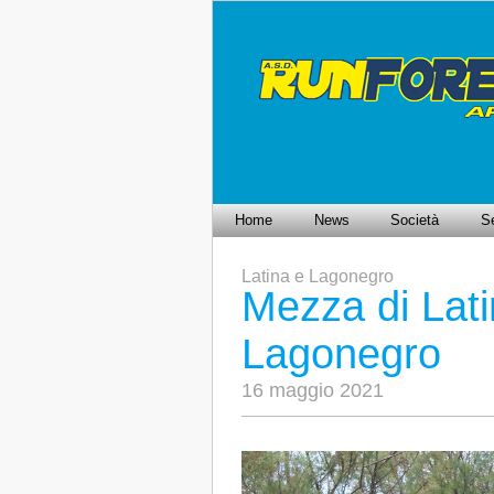
Home
News
Società
Se
Latina e Lagonegro
Mezza di Lati
Lagonegro
16 maggio 2021