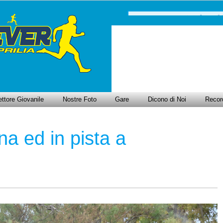
ttore Giovanile
Nostre Foto
Gare
Dicono di Noi
Recor
na ed in pista a