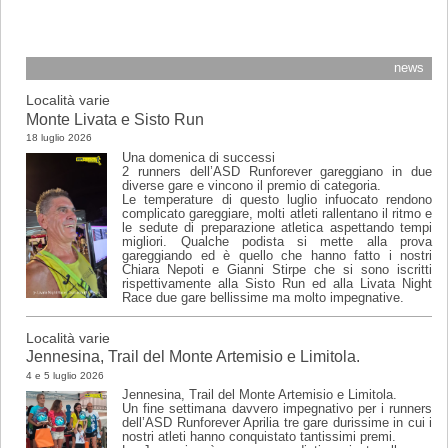
VENERDÌ dalle 16:30 alle 17:30.
news
Località varie
Monte Livata e Sisto Run
18 luglio 2026
Una domenica di successi
2 runners dell’ASD Runforever gareggiano in due
diverse gare e vincono il premio di categoria.
Le temperature di questo luglio infuocato rendono
complicato gareggiare, molti atleti rallentano il ritmo e
le sedute di preparazione atletica aspettando tempi
migliori. Qualche podista si mette alla prova
gareggiando ed è quello che hanno fatto i nostri
Chiara Nepoti e Gianni Stirpe che si sono iscritti
rispettivamente alla Sisto Run ed alla Livata Night
Race due gare bellissime ma molto impegnative.
Località varie
Jennesina, Trail del Monte Artemisio e Limitola.
4 e 5 luglio 2026
Jennesina, Trail del Monte Artemisio e Limitola.
Un fine settimana davvero impegnativo per i runners
dell’ASD Runforever Aprilia tre gare durissime in cui i
nostri atleti hanno conquistato tantissimi premi.