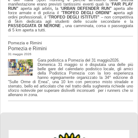
e dell’ Italia Sport Running e perché all’interno della stessa
manifestazione erano previsti tantissimi eventi quali la “
FAIR PLAY
RUN”
aperta agli arbitri
,
la “
URBAN DEFENDER RUN”
aperta alle
forze armate e di polizia il “
TROFEO DEGLI ORDINI” a
perta agli
ordini professionali, il “
TROFEO DEGLI ISTITUTI”
– non competitiva
di 5km dedicata agli studenti delle scuole secondarie e la
PASSEGGIATA DI NERONE ,
una camminata, corsa o passeggiata
di 5 km aperta a tutti.
Pomezia e Rimini
Pomezia e Rimini
31 maggio 2026
Gara podistica a Pomezia del 31 maggio2026.
Domenica 31 maggio si è disputata una delle più
belle gare del calendario podistico locale, gli amici
della Podistica Pomezia con la loro esperienza
hanno egregiamente organizzato la 34^ edizione di
“Sulle Orme di Enea”, una 10 km con percorso misto stradale e
sterrato, bello ed articolato che nel tratto della sughereta richiede uno
sforzo notevole per superare dislivelli inconsueti per i runners che si
allenano in zona.