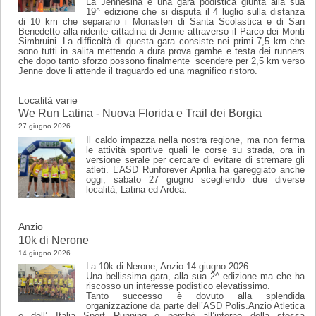
La Jennesina è una gara podistica giunta alla sua
19^ edizione che si disputa il 4 luglio sulla distanza
di 10 km che separano i Monasteri di Santa Scolastica e di San
Benedetto alla ridente cittadina di Jenne attraverso il Parco dei Monti
Simbruini. La difficoltà di questa gara consiste nei primi 7,5 km che
sono tutti in salita mettendo a dura prova gambe e testa dei runners
che dopo tanto sforzo possono finalmente scendere per 2,5 km verso
Jenne dove li attende il traguardo ed una magnifico ristoro.
Località varie
We Run Latina - Nuova Florida e Trail dei Borgia
27 giugno 2026
Il caldo impazza nella nostra regione, ma non ferma
le attività sportive quali le corse su strada, ora in
versione serale per cercare di evitare di stremare gli
atleti. L’ASD Runforever Aprilia ha gareggiato anche
oggi, sabato 27 giugno scegliendo due diverse
località, Latina ed Ardea.
Anzio
10k di Nerone
14 giugno 2026
La 10k di Nerone, Anzio 14 giugno 2026.
Una bellissima gara, alla sua 2^ edizione ma che ha
riscosso un interesse podistico elevatissimo.
Tanto successo è dovuto alla splendida
organizzazione da parte dell’ASD Polis.Anzio Atletica